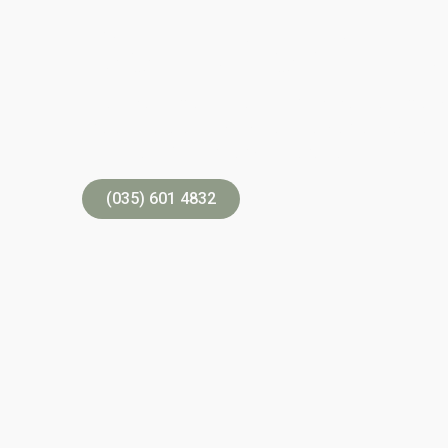
Begrafenis L
Laten we samen kijken naar uw wensen, met d
professionele aandacht en zonder onnodige k
U kunt ons 24 uur per dag bereiken.
(035) 601 4832