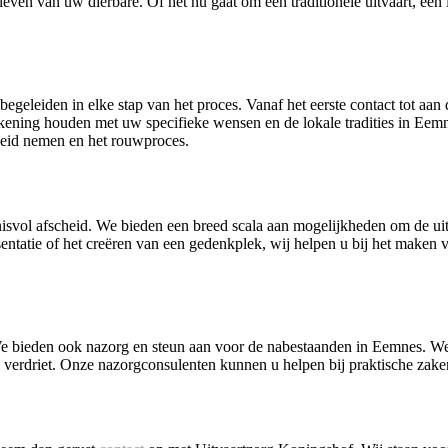
t leven van uw dierbare. Of het nu gaat om een traditionele uitvaart, e
egeleiden in elke stap van het proces. Vanaf het eerste contact tot aan
rekening houden met uw specifieke wensen en de lokale tradities in Ee
cheid nemen en het rouwproces.
svol afscheid. We bieden een breed scala aan mogelijkheden om de uitv
sentatie of het creëren van een gedenkplek, wij helpen u bij het maken 
We bieden ook nazorg en steun aan voor de nabestaanden in Eemnes. We 
verdriet. Onze nazorgconsulenten kunnen u helpen bij praktische zaken