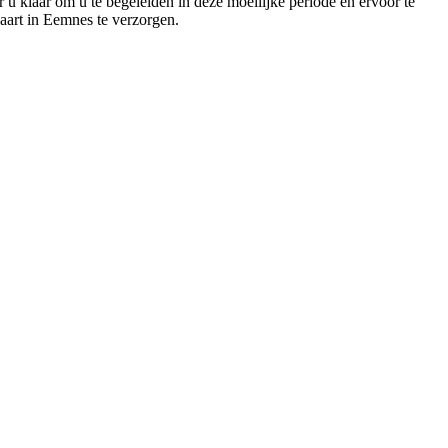
 u klaar om u te begeleiden in deze moeilijke periode en ervoor te
aart in Eemnes te verzorgen.