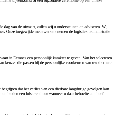
en intieme bijeenkomst of een bijzondere ceremonie op een unieke
 de dag van de uitvaart, zullen wij u ondersteunen en adviseren. Wij
mnes. Onze toegewijde medewerkers nemen de logistiek, administratie
aart in Eemnes een persoonlijk karakter te geven. Van het selecteren
van keuzes die passen bij de persoonlijke voorkeuren van uw dierbare
begrijpen dat het verlies van een dierbare langdurige gevolgen kan
 en bieden een luisterend oor wanneer u daar behoefte aan heeft.