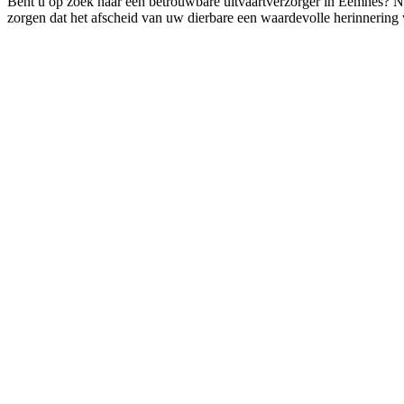
Bent u op zoek naar een betrouwbare uitvaartverzorger in Eemnes? 
zorgen dat het afscheid van uw dierbare een waardevolle herinnering 