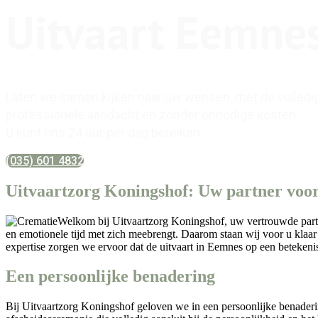
Uitvaart Eemne
Laten we samen kijken naar uw wensen, met de volledi
professionele aandacht en zonder onnodige kosten.
U kunt ons 24 uur per dag bereiken.
(035) 601 4832
Uitvaartzorg Koningshof: Uw partner voor 
Welkom bij Uitvaartzorg Koningshof, uw vertrouwde partner
en emotionele tijd met zich meebrengt. Daarom staan wij voor u klaar 
expertise zorgen we ervoor dat de uitvaart in Eemnes op een betekenis
Een persoonlijke benadering
Bij Uitvaartzorg Koningshof geloven we in een persoonlijke benaderi