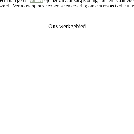
Neem dan gerust
contact
op met Uitvaartzorg Koningshof. Wij staan voor
wordt. Vertrouw op onze expertise en ervaring om een respectvolle uitv
Ons werkgebied