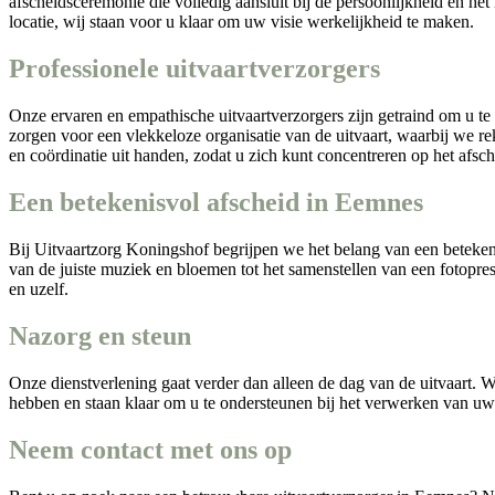
afscheidsceremonie die volledig aansluit bij de persoonlijkheid en he
locatie, wij staan voor u klaar om uw visie werkelijkheid te maken.
Professionele uitvaartverzorgers
Onze ervaren en empathische uitvaartverzorgers zijn getraind om u te b
zorgen voor een vlekkeloze organisatie van de uitvaart, waarbij we 
en coördinatie uit handen, zodat u zich kunt concentreren op het afs
Een betekenisvol afscheid in Eemnes
Bij Uitvaartzorg Koningshof begrijpen we het belang van een betekeni
van de juiste muziek en bloemen tot het samenstellen van een fotopre
en uzelf.
Nazorg en steun
Onze dienstverlening gaat verder dan alleen de dag van de uitvaart. 
hebben en staan klaar om u te ondersteunen bij het verwerken van uw 
Neem contact met ons op