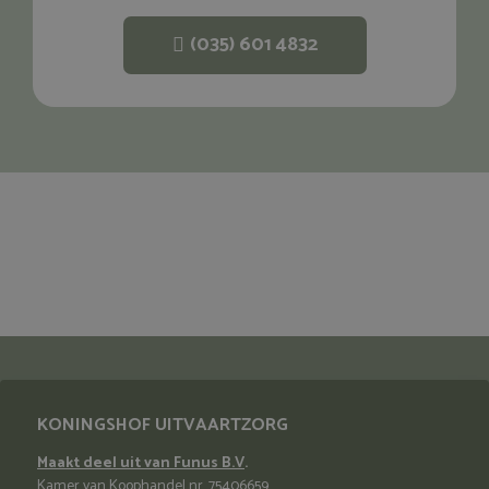
(035) 601 4832
KONINGSHOF UITVAARTZORG
Maakt deel uit van Funus B.V
.
Kamer van Koophandel nr. 75406659