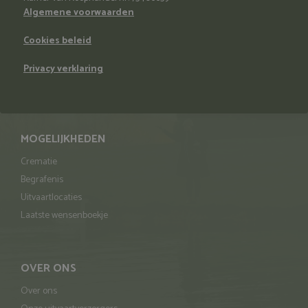
Algemene voorwaarden
Cookies beleid
Privacy verklaring
MOGELIJKHEDEN
Crematie
Begrafenis
Uitvaartlocaties
Laatste wensenboekje
OVER ONS
Over ons