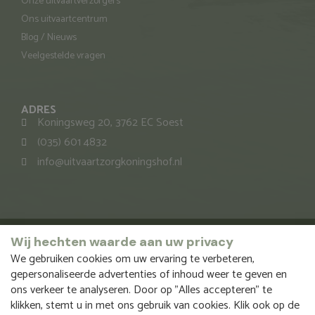
Onze uitvaartverzorgers
Ons uitvaartcentrum
Blog / Nieuws
Veelgestelde vragen
ADRES
Koningsweg 20, 3762 EC Soest
(035) 601 4832
info@uitvaartzorgkoningshof.nl
Copyright 2026 – Funus B.V.
Wij hechten waarde aan uw privacy
We gebruiken cookies om uw ervaring te verbeteren,
Onze vestigingen:
Uitvaart Boerhaave
Funus Uitvaartzorg
gepersonaliseerde advertenties of inhoud weer te geven en
Lingese Uitvaartzorg
Uitvaartzorg Bommelerwaard
ons verkeer te analyseren. Door op "Alles accepteren" te
Brummense Uitvaartzorg
Torenstad
Uitvaartzorg Lochem
klikken, stemt u in met ons gebruik van cookies. Klik ook op de
Valleilaan Uitvaartzorg
Uitvaartzorg Degroot
Uitvaartzorg Baarn