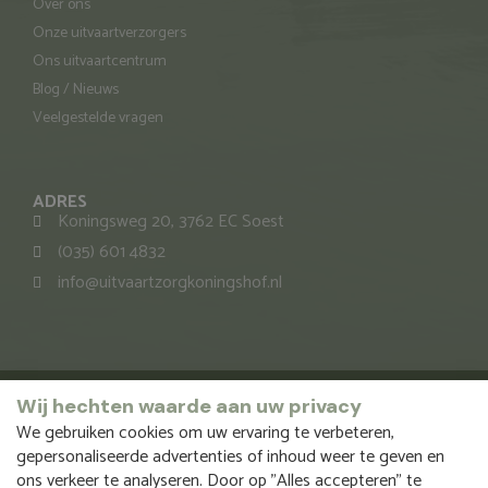
Over ons
Onze uitvaartverzorgers
Ons uitvaartcentrum
Blog / Nieuws
Veelgestelde vragen
ADRES
Koningsweg 20, 3762 EC Soest
(035) 601 4832
info@uitvaartzorgkoningshof.nl
Copyright 2026 – Funus B.V.
Wij hechten waarde aan uw privacy
We gebruiken cookies om uw ervaring te verbeteren,
Onze vestigingen:
Uitvaart Boerhaave
Funus Uitvaartzorg
gepersonaliseerde advertenties of inhoud weer te geven en
Lingese Uitvaartzorg
Uitvaartzorg Bommelerwaard
ons verkeer te analyseren. Door op "Alles accepteren" te
Brummense Uitvaartzorg
Torenstad
Uitvaartzorg Lochem