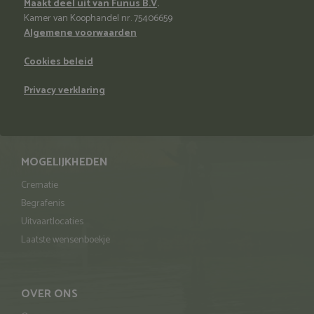
Maakt deel uit van Funus B.V
.
Kamer van Koophandel nr. 75406659
Algemene voorwaarden
Cookies beleid
Privacy verklaring
MOGELIJKHEDEN
Crematie
Begrafenis
Uitvaartlocaties
Laatste wensenboekje
OVER ONS