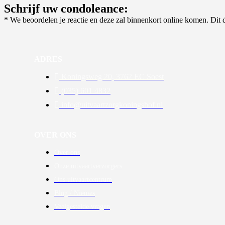
Schrijf uw condoleance:
* We beoordelen je reactie en deze zal binnenkort online komen. Di
ADRES
Koningsweg 20, 3762 EC Soest
(035) 601 4832
info@uitvaartzorgkoningshof.nl
OVER ONS
Over ons
Onze uitvaartverzorgers
Ons uitvaartcentrum
Blog / Nieuws
Veelgestelde vragen