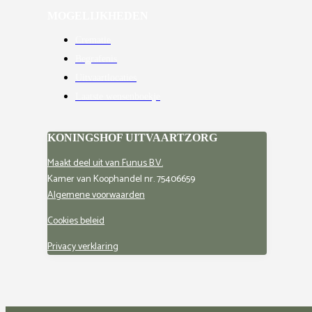
MOGELIJKHEDEN
Crematie
Begrafenis
Uitvaartlocaties
Laatste wensenboekje
KONINGSHOF UITVAARTZORG
Maakt deel uit van Funus B.V
.
Kamer van Koophandel nr. 75406659
Algemene voorwaarden
Cookies beleid
Privacy verklaring