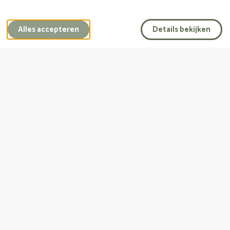
Laatste wensenboekje
Alles accepteren
Details bekijken
Het is nooit te vroeg om een laatste wensenboekje
in te vullen.
Vraag een wensenboekje aan
Kennismakingsgesprek
Maak kennis met ons; bespreek uw wensen, schep
rust en ruimte.