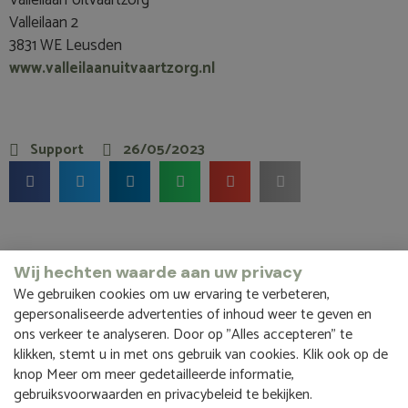
Valleilaan Uitvaartzorg
Valleilaan 2
3831 WE Leusden
www.valleilaanuitvaartzorg.nl
Support
26/05/2023
Wij hechten waarde aan uw privacy
We gebruiken cookies om uw ervaring te verbeteren,
Hoe kunnen wij u helpen?
gepersonaliseerde advertenties of inhoud weer te geven en
ons verkeer te analyseren. Door op "Alles accepteren" te
Ontdek onze diensten in de uitvaartzorg en maak kennis
klikken, stemt u in met ons gebruik van cookies. Klik ook op de
met ons team.
knop Meer om meer gedetailleerde informatie,
gebruiksvoorwaarden en privacybeleid te bekijken.